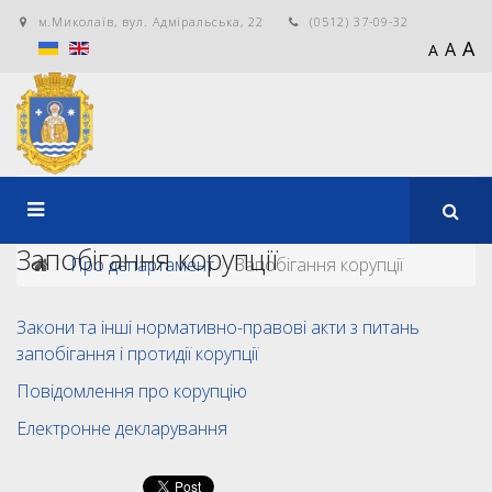
м.Миколаїв, вул. Адміральська, 22
(0512) 37-09-32
A
A
A
Запобігання корупції
Про департамент
Запобігання корупції
Закони та інші нормативно-правові акти з питань
запобігання і протидії корупції
Повідомлення про корупцію
Електронне декларування