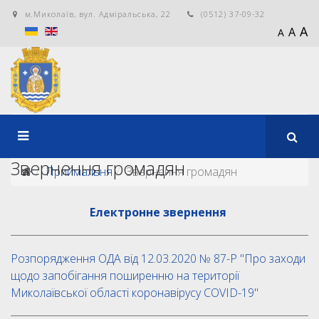
м.Миколаїв, вул. Адміральська, 22
(0512) 37-09-32
A
A
A
Звернення громадян
Приймальня
Звернення громадян
Електронне звернення
Розпорядження ОДА від 12.03.2020 № 87-Р "Про заходи
щодо запобігання поширенню на території
Миколаївської області коронавірусу COVID-19"