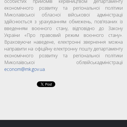
особистих прийомів керівництвом департаменту
економічного розвитку та регіональної політики
Миколаївської обласної військової адміністрації
здійснюється з урахуванням обмежень, пов’язаних із
введенням воєнного стану, відповідно до Закону
України «Про правовий режим воєнного стану».
Враховуючи наведене, електронні звернення можна
направити на офіційну електронну пошту департаменту
економічного розвитку та регіональної політики
Миколаївської облвійськадміністрації
econom@mk.gov.ua
.